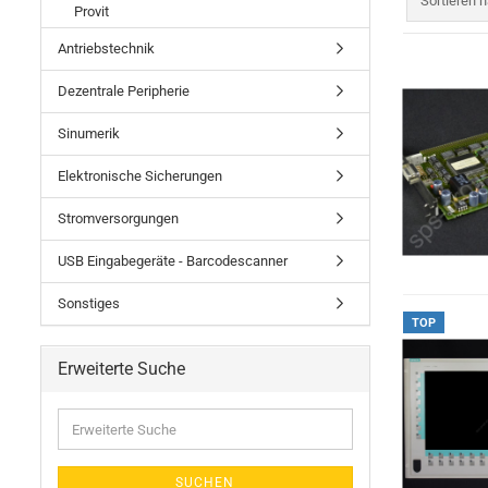
Sortieren 
Provit
Antriebstechnik
Dezentrale Peripherie
Sinumerik
Elektronische Sicherungen
Stromversorgungen
USB Eingabegeräte - Barcodescanner
Sonstiges
TOP
Erweiterte Suche
Erweiterte
Suche
SUCHEN