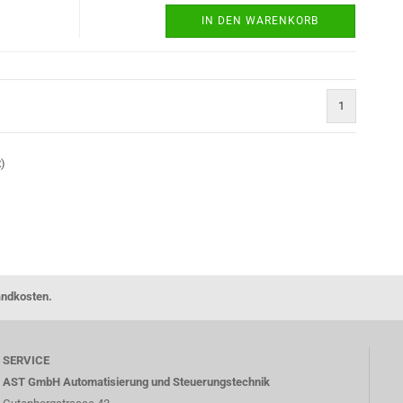
IN DEN WARENKORB
1
2
)
andkosten.
SERVICE
AST GmbH Automatisierung und Steuerungstechnik