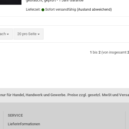
gebraucht, geprüft - 1 Jahr Garantie
Lieferzeit:
Sofort versandfähig
(Ausland abweichend)
nach
pro Seite
nach
20 pro Seite
1
bis
2
(von insgesamt
nur für Handel, Handwerk und Gewerbe. Preise zzgl. gesetzl. MwSt und Vers
SERVICE
Lieferinformationen