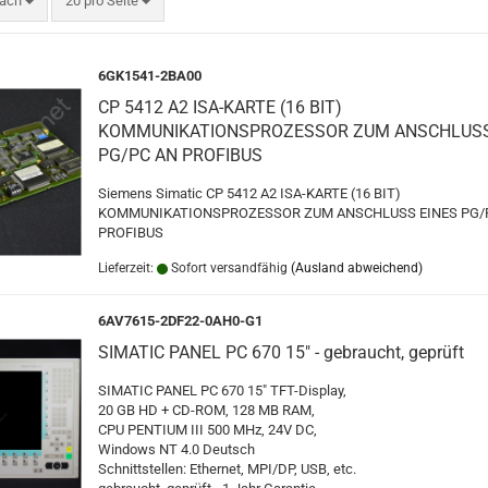
nach
20 pro Seite
6GK1541-2BA00
CP 5412 A2 ISA-KARTE (16 BIT)
KOMMUNIKATIONSPROZESSOR ZUM ANSCHLUSS
PG/PC AN PROFIBUS
Siemens Simatic CP 5412 A2 ISA-KARTE (16 BIT)
KOMMUNIKATIONSPROZESSOR ZUM ANSCHLUSS EINES PG/
PROFIBUS
Lieferzeit:
Sofort versandfähig
(Ausland abweichend)
6AV7615-2DF22-0AH0-G1
SIMATIC PANEL PC 670 15" - gebraucht, geprüft
SIMATIC PANEL PC 670 15" TFT-Display,
20 GB HD + CD-ROM, 128 MB RAM,
CPU PENTIUM III 500 MHz, 24V DC,
Windows NT 4.0 Deutsch
Schnittstellen: Ethernet, MPI/DP, USB, etc.