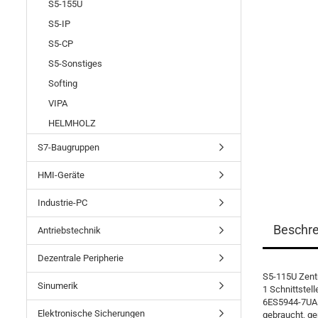
S5-155U
S5-IP
S5-CP
S5-Sonstiges
Softing
VIPA
HELMHOLZ
S7-Baugruppen
HMI-Geräte
Industrie-PC
Beschr
Antriebstechnik
Dezentrale Peripherie
S5-115U Zent
Sinumerik
1 Schnittstel
6ES5944-7UA
Elektronische Sicherungen
gebraucht, gep