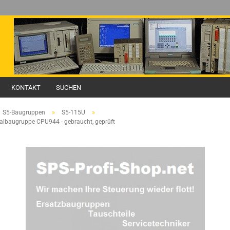
KONTAKT
SUCHEN
»
»
S5-Baugruppen
S5-115U
albaugruppe CPU944 - gebraucht, geprüft