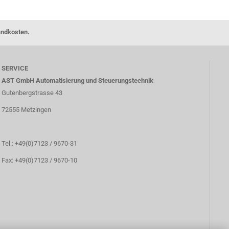
andkosten.
SERVICE
AST GmbH Automatisierung und Steuerungstechnik
Gutenbergstrasse 43
72555 Metzingen
Tel.: +49(0)7123 / 9670-31
Fax: +49(0)7123 / 9670-10