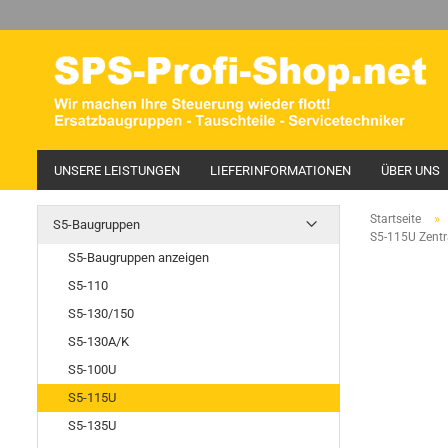
UNSERE LEISTUNGEN
LIEFERINFORMATIONEN
ÜBER UNS
»
Startseite
S5-Baugruppen
S5-115U Zentr
S5-Baugruppen anzeigen
S5-110
S5-130/150
S5-130A/K
S5-100U
S5-115U
S5-135U