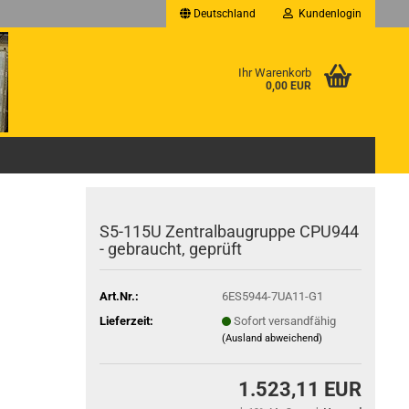
Deutschland
Kundenlogin
Ihr Warenkorb
0,00 EUR
S5-115U Zentralbaugruppe CPU944
- gebraucht, geprüft
Art.Nr.:
6ES5944-7UA11-G1
Lieferzeit:
Sofort versandfähig
(Ausland abweichend)
1.523,11 EUR