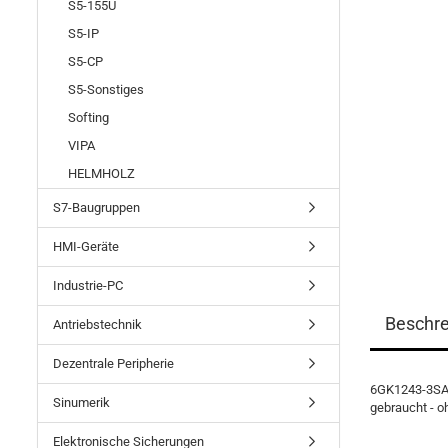
S5-155U
S5-IP
S5-CP
S5-Sonstiges
Softing
VIPA
HELMHOLZ
S7-Baugruppen
HMI-Geräte
Industrie-PC
Beschr
Antriebstechnik
Dezentrale Peripherie
6GK1243-3SA0
Sinumerik
gebraucht - o
Elektronische Sicherungen