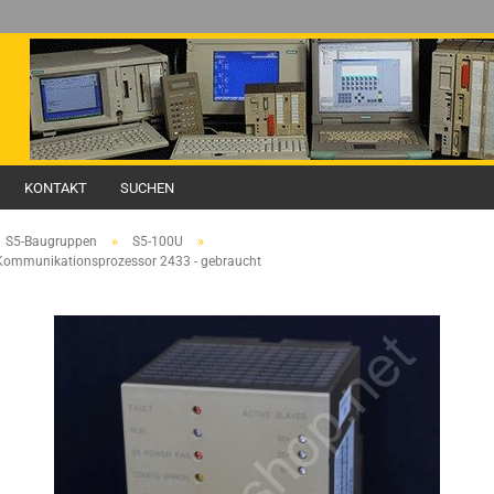
KONTAKT
SUCHEN
»
»
S5-Baugruppen
S5-100U
Kommunikationsprozessor 2433 - gebraucht