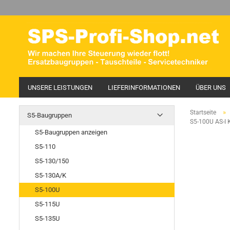
UNSERE LEISTUNGEN
LIEFERINFORMATIONEN
ÜBER UNS
»
Startseite
S5-Baugruppen
S5-100U AS-I 
S5-Baugruppen anzeigen
S5-110
S5-130/150
S5-130A/K
S5-100U
S5-115U
S5-135U