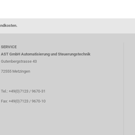
andkosten.
SERVICE
AST GmbH Automatisierung und Steuerungstechnik
Gutenbergstrasse 43
72555 Metzingen
Tel.: +49(0)7123 / 9670-31
Fax: +49(0)7123 / 9670-10