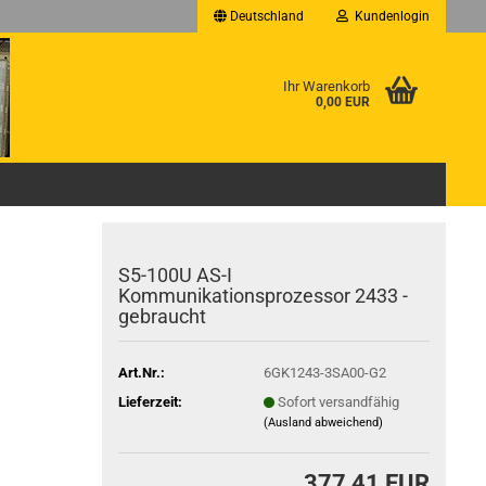
Deutschland
Kundenlogin
Ihr Warenkorb
0,00 EUR
S5-100U AS-I
Kommunikationsprozessor 2433 -
gebraucht
Art.Nr.:
6GK1243-3SA00-G2
Lieferzeit:
Sofort versandfähig
(Ausland abweichend)
377,41 EUR