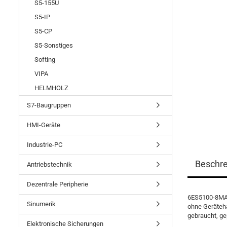
S5-155U
S5-IP
S5-CP
S5-Sonstiges
Softing
VIPA
HELMHOLZ
S7-Baugruppen
HMI-Geräte
Industrie-PC
Beschr
Antriebstechnik
Dezentrale Peripherie
6ES5100-8MA0
Sinumerik
ohne Geräte
gebraucht, gep
Elektronische Sicherungen