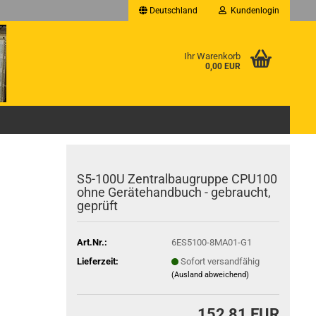
Deutschland
Kundenlogin
Ihr Warenkorb
0,00 EUR
S5-100U Zentralbaugruppe CPU100
ohne Gerätehandbuch - gebraucht,
geprüft
Art.Nr.:
6ES5100-8MA01-G1
Lieferzeit:
Sofort versandfähig
(Ausland abweichend)
152,81 EUR