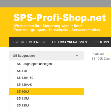
UNSERE LEISTUNGEN
LIEFERINFORMATIONEN
ÜBER UNS
»
Startseite
S5-Baugruppen
S5-100U Zentr
S5-Baugruppen anzeigen
S5-110
S5-130/150
S5-130A/K
S5-100U
S5-115U
S5-135U