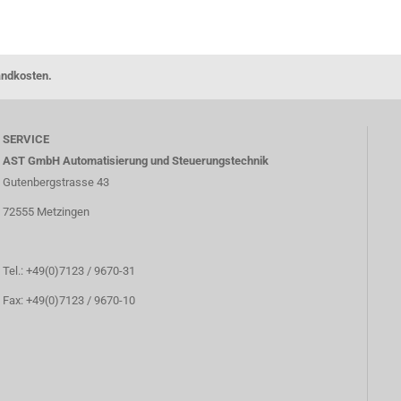
andkosten.
SERVICE
AST GmbH Automatisierung und Steuerungstechnik
Gutenbergstrasse 43
72555 Metzingen
Tel.: +49(0)7123 / 9670-31
Fax: +49(0)7123 / 9670-10