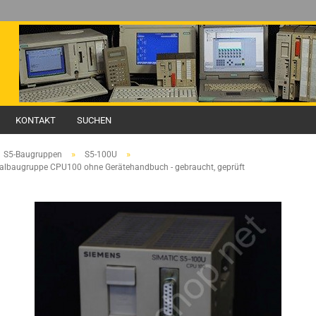
KONTAKT
SUCHEN
»
»
S5-Baugruppen
S5-100U
albaugruppe CPU100 ohne Gerätehandbuch - gebraucht, geprüft