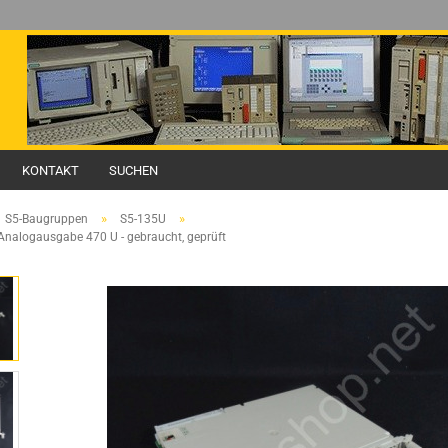
KONTAKT
SUCHEN
»
»
S5-Baugruppen
S5-135U
nalogausgabe 470 U - gebraucht, geprüft