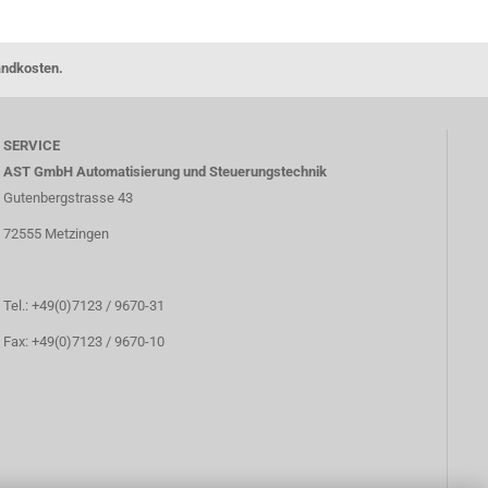
andkosten.
SERVICE
AST GmbH Automatisierung und Steuerungstechnik
Gutenbergstrasse 43
72555 Metzingen
Tel.: +49(0)7123 / 9670-31
Fax: +49(0)7123 / 9670-10