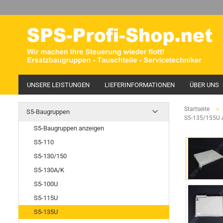
UNSERE LEISTUNGEN
LIEFERINFORMATIONEN
ÜBER UNS
»
Startseite
S5-Baugruppen
S5-135/155U A
S5-Baugruppen anzeigen
S5-110
S5-130/150
S5-130A/K
S5-100U
S5-115U
S5-135U