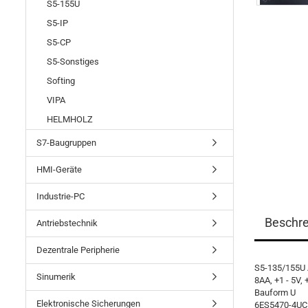
S5-155U
S5-IP
S5-CP
S5-Sonstiges
Softing
VIPA
HELMHOLZ
S7-Baugruppen
HMI-Geräte
Industrie-PC
Beschr
Antriebstechnik
Dezentrale Peripherie
S5-135/155U 
Sinumerik
8AA, +1 - 5V,
Bauform U
Elektronische Sicherungen
6ES5470-4UC