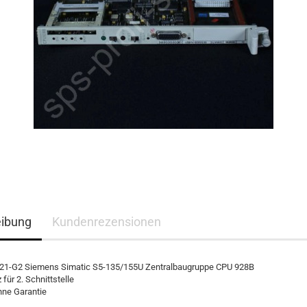
eibung
Kundenrezensionen
1-G2 Siemens Simatic S5-135/155U Zentralbaugruppe CPU 928B
für 2. Schnittstelle
hne Garantie