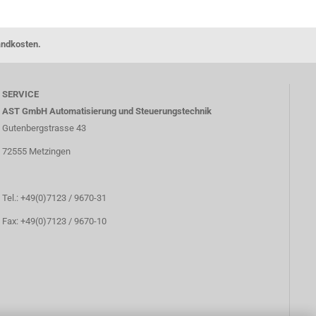
andkosten.
SERVICE
AST GmbH Automatisierung und Steuerungstechnik
Gutenbergstrasse 43
72555 Metzingen
Tel.: +49(0)7123 / 9670-31
Fax: +49(0)7123 / 9670-10