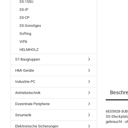
S5-155U
S5-IP
S5-CP
S5-Sonstiges
Softing
VIPA
HELMHOLZ
S7-Baugruppen
HMI-Geräte
Industrie-PC
Beschr
Antriebstechnik
Dezentrale Peripherie
6ES5928-3UB2
Sinumerik
SS-Steckplatz 
gebraucht - o
Elektronische Sicherungen