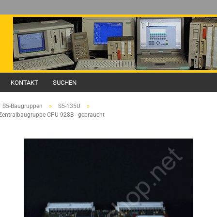
KONTAKT
SUCHEN
»
»
S5-Baugruppen
S5-135U
entralbaugruppe CPU 928B - gebraucht