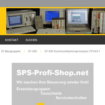
KONTAKT
SUCHEN
»
»
S7-Baugruppen
S7-300
S7-300 Kommunikationsprozessor CP343-1