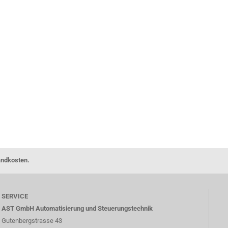
andkosten.
SERVICE
AST GmbH Automatisierung und Steuerungstechnik
Gutenbergstrasse 43