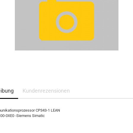
eibung
Kundenrezensionen
nikationsprozessor CP343-1 LEAN
00-0XE0 -Siemens Simatic