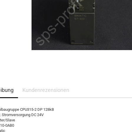
eibung
Kundenrezensionen
albaugruppe CPU315-2 DP 128kB
r. Stromversorgung DC 24V
ter/Slave
10-0AB0
tic