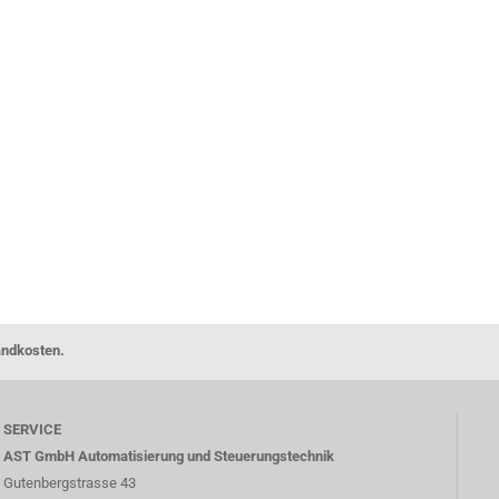
andkosten.
SERVICE
AST GmbH Automatisierung und Steuerungstechnik
Gutenbergstrasse 43