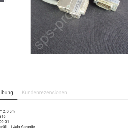
eibung
Kundenrezensionen
712, 0,5m
 316
00-G1
rüft - 1 Jahr Garantie