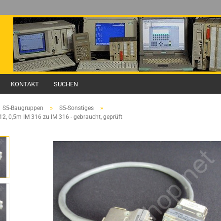
KONTAKT
SUCHEN
»
»
S5-Baugruppen
S5-Sonstiges
12, 0,5m IM 316 zu IM 316 - gebraucht, geprüft