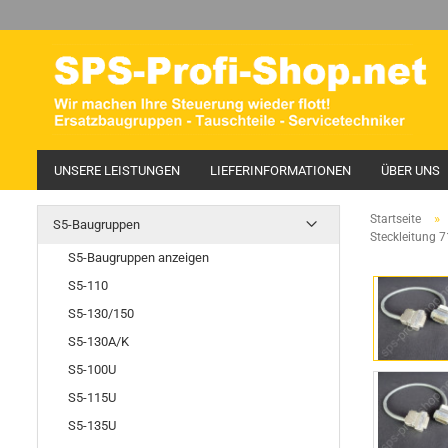
UNSERE LEISTUNGEN
LIEFERINFORMATIONEN
ÜBER UNS
»
Startseite
S5-Baugruppen
Steckleitung 7
S5-Baugruppen anzeigen
S5-110
S5-130/150
S5-130A/K
S5-100U
S5-115U
S5-135U