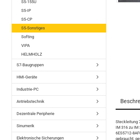
S5-155U
S5-IP
S5-CP
S5-Sonstiges
Softing
VIPA
HELMHOLZ
S7-Baugruppen
HMI-Geräte
Industrie-PC
Beschr
Antriebstechnik
Dezentrale Peripherie
Steckleitung 
Sinumerik
IM 316 zu IM
6ES5712-8AF
Elektronische Sicherungen
gebraucht, gep