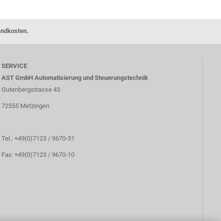
andkosten.
SERVICE
AST GmbH Automatisierung und Steuerungstechnik
Gutenbergstrasse 43
72555 Metzingen
Tel.: +49(0)7123 / 9670-31
Fax: +49(0)7123 / 9670-10